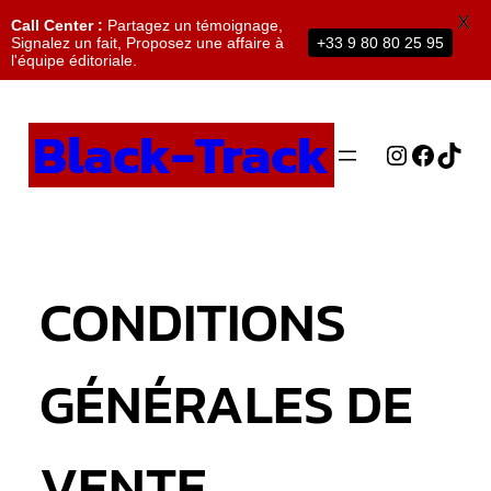
X
Call Center :
Partagez un témoignage,
Signalez un fait, Proposez une affaire à
+33 9 80 80 25 95
l'équipe éditoriale.
Black-Track
CONDITIONS
GÉNÉRALES DE
VENTE